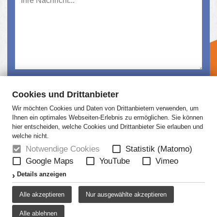
Ich habe die
Datenschutzerklärung
gelesen und
Cookies und Drittanbieter
akzeptiert.
Wir möchten Cookies und Daten von Drittanbietern verwenden, um
Absenden
Ihnen ein optimales Webseiten-Erlebnis zu ermöglichen. Sie können
hier entscheiden, welche Cookies und Drittanbieter Sie erlauben und
welche nicht.
Notwendige Cookies
Statistik (Matomo)
Google Maps
YouTube
Vimeo
HOME
NEWS
ÜBER UNS
JOBS
Details anzeigen
KONTAKT
AGB
DATENSCHUTZ
Alle akzeptieren
Nur ausgewählte akzeptieren
DISCLAIMER
IMPRESSUM
Alle ablehnen