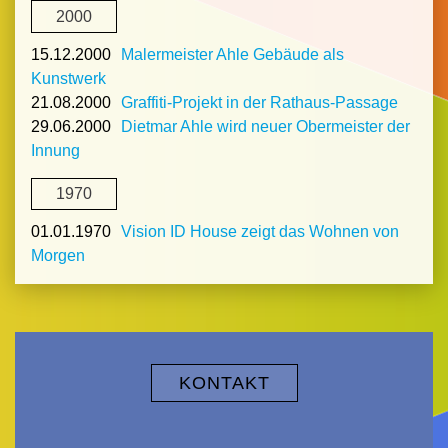
2000
15.12.2000
Malermeister Ahle Gebäude als
Kunstwerk
21.08.2000
Graffiti-Projekt in der Rathaus-Passage
29.06.2000
Dietmar Ahle wird neuer Obermeister der
Innung
1970
01.01.1970
Vision ID House zeigt das Wohnen von
Morgen
KONTAKT