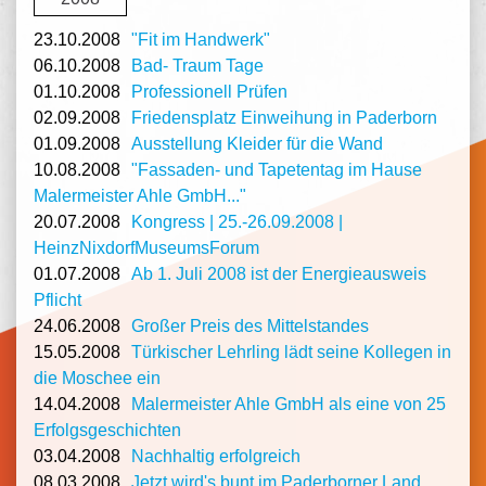
23.10.2008
"Fit im Handwerk"
06.10.2008
Bad- Traum Tage
01.10.2008
Professionell Prüfen
02.09.2008
Friedensplatz Einweihung in Paderborn
01.09.2008
Ausstellung Kleider für die Wand
10.08.2008
"Fassaden- und Tapetentag im Hause
Malermeister Ahle GmbH..."
20.07.2008
Kongress | 25.-26.09.2008 |
HeinzNixdorfMuseumsForum
01.07.2008
Ab 1. Juli 2008 ist der Energieausweis
Pflicht
24.06.2008
Großer Preis des Mittelstandes
15.05.2008
Türkischer Lehrling lädt seine Kollegen in
die Moschee ein
14.04.2008
Malermeister Ahle GmbH als eine von 25
Erfolgsgeschichten
03.04.2008
Nachhaltig erfolgreich
08.03.2008
Jetzt wird's bunt im Paderborner Land