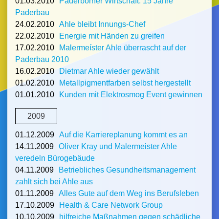
01.03.2010
Paderborner Wirtschaft: 15 Jahre
Paderbau
24.02.2010
Ahle bleibt Innungs-Chef
22.02.2010
Energie mit Händen zu greifen
17.02.2010
Malermeíster Ahle überrascht auf der
Paderbau 2010
16.02.2010
Dietmar Ahle wieder gewählt
01.02.2010
Metallpigmentfarben selbst hergestellt
01.01.2010
Kunden mit Elektrosmog Event gewinnen
2009
01.12.2009
Auf die Karriereplanung kommt es an
14.11.2009
Oliver Kray und Malermeister Ahle
veredeln Bürogebäude
04.11.2009
Betriebliches Gesundheitsmanagement
zahlt sich bei Ahle aus
01.11.2009
Alles Gute auf dem Weg ins Berufsleben
17.10.2009
Health & Care Network Group
10.10.2009
hilfreiche Maßnahmen gegen schädliche