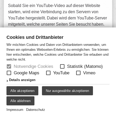
Sobald Sie ein YouTube-Video auf dieser Website
starten, wird eine Verbindung zu den Servern von
YouTube hergestellt. Dabei wird dem YouTube-Server
mitgeteilt, welche unserer Seiten Sie besucht haben.
Wenn Sie in Ihrem YouTube-Account eingeloggt sind,
ermöglichen Sie YouTube, Ihr Surfverhalten direkt
Cookies und Drittanbieter
Ihrem persönlichen Profil zuzuordnen. Dies können
Wir möchten Cookies und Daten von Drittanbietern verwenden, um
Sie verhindern, indem Sie sich aus Ihrem YouTube-
Ihnen ein optimales Webseiten-Erlebnis zu ermöglichen. Sie können
hier entscheiden, welche Cookies und Drittanbieter Sie erlauben und
Account ausloggen.
welche nicht.
Des Weiteren kann YouTube nach Starten eines
Notwendige Cookies
Statistik (Matomo)
Videos verschiedene Cookies auf Ihrem Endgerät
Google Maps
YouTube
Vimeo
speichern oder vergleichbare
Details anzeigen
Wiedererkennungstechnologien (z. B. Device-
Fingerprinting) einsetzen. Auf diese Weise kann
Alle akzeptieren
Nur ausgewählte akzeptieren
YouTube Informationen über Besucher dieser Website
Alle ablehnen
erhalten. Diese Informationen werden u. a. verwendet,
um Videostatistiken zu erfassen, die
Impressum
Datenschutz
Anwenderfreundlichkeit zu verbessern und