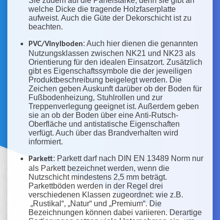
Sie zudem auf die Panelstärke, denn sie gibt an
welche Dicke die tragende Holzfaserplatte
aufweist. Auch die Güte der Dekorschicht ist zu
beachten.
: Auch hier dienen die genannten
PVC/Vinylboden
Nutzungsklassen zwischen NK21 und NK23 als
Orientierung für den idealen Einsatzort. Zusätzlich
gibt es Eigenschaftssymbole die der jeweiligen
Produktbeschreibung beigelegt werden. Die
Zeichen geben Auskunft darüber ob der Boden für
Fußbodenheizung, Stuhlrollen und zur
Treppenverlegung geeignet ist. Außerdem geben
sie an ob der Boden über eine Anti-Rutsch-
Oberfläche und antistatische Eigenschaften
verfügt. Auch über das Brandverhalten wird
informiert.
: Parkett darf nach DIN EN 13489 Norm nur
Parkett
als Parkett bezeichnet werden, wenn die
Nutzschicht mindestens 2,5 mm beträgt.
Parkettböden werden in der Regel drei
verschiedenen Klassen zugeordnet: wie z.B.
„Rustikal“, „Natur“ und „Premium“. Die
Bezeichnungen können dabei variieren. Derartige