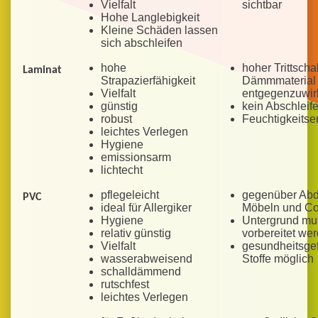
Vielfalt
sichtbar
Hohe Langlebigkeit
Kleine Schäden lassen
sich abschleifen
hohe
hoher Trittschal
Laminat
Strapazierfähigkeit
Dämmmaterial
Vielfalt
entgegenzuwir
günstig
kein Abschleif
robust
Feuchtigkeitse
leichtes Verlegen
Hygiene
emissionsarm
lichtecht
pflegeleicht
gegenüber Abd
PVC
ideal für Allergiker
Möbeln und Co.
Hygiene
Untergrund mus
relativ günstig
vorbereitet we
Vielfalt
gesundheitsge
wasserabweisend
Stoffe möglich
schalldämmend
rutschfest
leichtes Verlegen