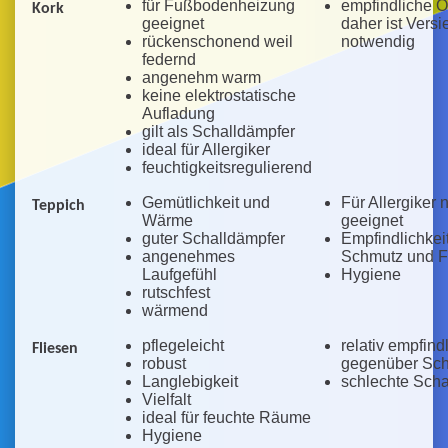
für Fußbodenheizung
empfindliche O
Kork
geeignet
daher ist Vers
rückenschonend weil
notwendig
federnd
angenehm warm
keine elektrostatische
Aufladung
gilt als Schalldämpfer
ideal für Allergiker
feuchtigkeitsregulierend
Gemütlichkeit und
Für Allergiker 
Teppich
Wärme
geeignet
guter Schalldämpfer
Empfindlichkei
angenehmes
Schmutz und F
Laufgefühl
Hygiene
rutschfest
wärmend
pflegeleicht
relativ empfind
Fliesen
robust
gegenüber Sc
Langlebigkeit
schlechte Sch
Vielfalt
ideal für feuchte Räume
Hygiene