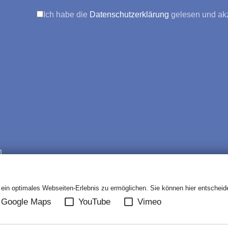
Ich habe die
Datenschutzerklärung
gelesen und akz
n
in optimales Webseiten-Erlebnis zu ermöglichen. Sie können hier entscheiden
Google Maps
YouTube
Vimeo
 UNS
JOBS
KONTAKT
AGB
DATENSCHUTZ
DIS