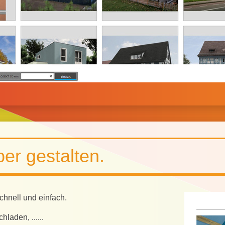
er gestalten.
chnell und einfach.
laden, ......