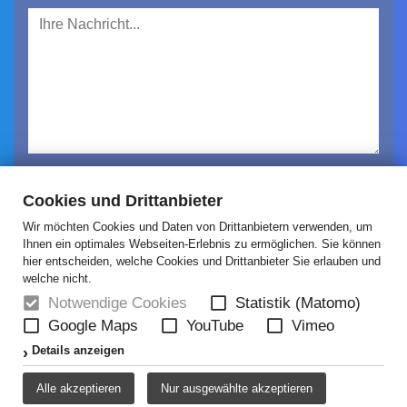
Ich habe die
Datenschutzerklärung
gelesen und
Cookies und Drittanbieter
akzeptiert.
Wir möchten Cookies und Daten von Drittanbietern verwenden, um
Absenden
Ihnen ein optimales Webseiten-Erlebnis zu ermöglichen. Sie können
hier entscheiden, welche Cookies und Drittanbieter Sie erlauben und
welche nicht.
Notwendige Cookies
Statistik (Matomo)
Google Maps
YouTube
Vimeo
HOME
NEWS
ÜBER UNS
JOBS
Details anzeigen
KONTAKT
AGB
DATENSCHUTZ
Alle akzeptieren
Nur ausgewählte akzeptieren
DISCLAIMER
IMPRESSUM