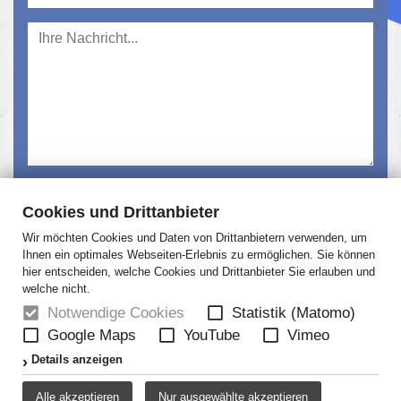
Ich habe die
Datenschutzerklärung
gelesen und
Cookies und Drittanbieter
akzeptiert.
Wir möchten Cookies und Daten von Drittanbietern verwenden, um
Absenden
Ihnen ein optimales Webseiten-Erlebnis zu ermöglichen. Sie können
hier entscheiden, welche Cookies und Drittanbieter Sie erlauben und
welche nicht.
Notwendige Cookies
Statistik (Matomo)
Google Maps
YouTube
Vimeo
HOME
NEWS
ÜBER UNS
JOBS
Details anzeigen
KONTAKT
AGB
DATENSCHUTZ
Alle akzeptieren
Nur ausgewählte akzeptieren