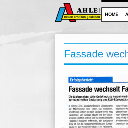
HOME
A
Fassade wech