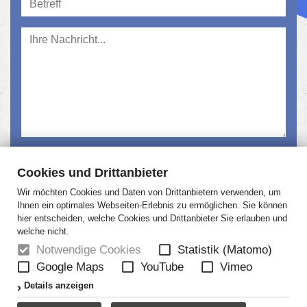
Ich habe die
Datenschutzerklärung
gelesen und
Cookies und Drittanbieter
akzeptiert.
Wir möchten Cookies und Daten von Drittanbietern verwenden, um
Absenden
Ihnen ein optimales Webseiten-Erlebnis zu ermöglichen. Sie können
hier entscheiden, welche Cookies und Drittanbieter Sie erlauben und
welche nicht.
Notwendige Cookies
Statistik (Matomo)
Google Maps
YouTube
Vimeo
HOME
NEWS
ÜBER UNS
JOBS
Details anzeigen
KONTAKT
AGB
DATENSCHUTZ