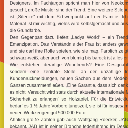
Designers. Im Fachjargon spricht man hier von Neoko
gesucht, große Muster sind der Trend. Eine weitere Stile
ist „Silence“ mit dem Schwerpunkt auf der Familie. Ic
Material ist mir wichtig, vieles wird selbstgemacht und aus
die Grundfarbe.
Den Gegenpart dazu liefert „Ladys World“ – ein Tren
Emanzipation. Das Verständnis der Frau ist anders gew
und sie darf ihre Rolle spielen, wie sie mag. Farblich zeig
schwarz-weiß, aber auch von blumig bis barock ist alles er
Wie entstehen derartige Wohntrends? Eine Designabte
sondern eine zentrale Stelle, an der unzählige In
Kundenrückmeldungen, neuen Sachen aus dem Modeber
Ganzen zusammenfließen. „Eine Garantie, dass sich der kr
es nicht. Versucht wird stets durch aktuelle internationa
Sicherheit zu erlangen“ so Holzapfel. Für die Entwickl
bedarf es 1 ½ Jahre Vorbereitungszeit, sie ist für insgesam
neuen Werkzeugen gut 500.000 Euro.
Ähnlich große Zahlen gab auch Wolfgang Roecker, JAB 
bekannt. JAB ist in seiner Branche federführend im Desi