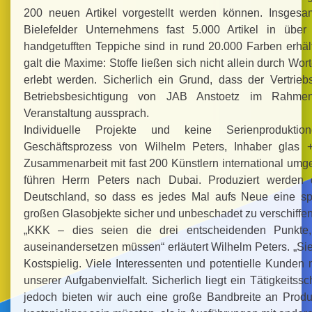
200 neuen Artikel vorgestellt werden können. Insgesa
Bielefelder Unternehmens fast 5.000 Artikel in übe
handgetufften Teppiche sind in rund 20.000 Farben erhäl
galt die Maxime: Stoffe ließen sich nicht allein durch Wor
erlebt werden. Sicherlich ein Grund, dass der Vertrieb
Betriebsbesichtigung von JAB Anstoetz im Rahmen
Veranstaltung aussprach.
Individuelle Projekte und keine Serienprodukti
Geschäftsprozess von Wilhelm Peters, Inhaber glas
Zusammenarbeit mit fast 200 Künstlern international umge
führen Herrn Peters nach Dubai. Produziert werden d
Deutschland, so dass es jedes Mal aufs Neue eine sp
großen Glasobjekte sicher und unbeschadet zu verschiffen
„KKK – dies seien die drei entscheidenden Punkte
auseinandersetzen müssen“ erläutert Wilhelm Peters. „Sie
Kostspielig. Viele Interessenten und potentielle Kunden 
unserer Aufgabenvielfalt. Sicherlich liegt ein Tätigkeitss
jedoch bieten wir auch eine große Bandbreite an Produk