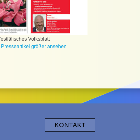
stfälisches Volksblatt
 Presseartikel größer ansehen
KONTAKT