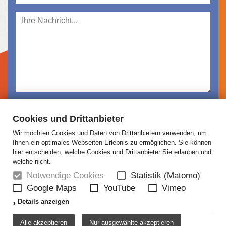
Ich habe die
Datenschutzerklärung
gelesen und
Cookies und Drittanbieter
akzeptiert.
Wir möchten Cookies und Daten von Drittanbietern verwenden, um
Absenden
Ihnen ein optimales Webseiten-Erlebnis zu ermöglichen. Sie können
hier entscheiden, welche Cookies und Drittanbieter Sie erlauben und
welche nicht.
Notwendige Cookies
Statistik (Matomo)
Google Maps
YouTube
Vimeo
HOME
NEWS
ÜBER UNS
JOBS
Details anzeigen
KONTAKT
AGB
DATENSCHUTZ
Alle akzeptieren
Nur ausgewählte akzeptieren