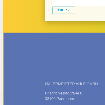
zurück
MALERMEISTER AHLE GMBH
Friedrich-List-Straße 6
33100 Paderborn