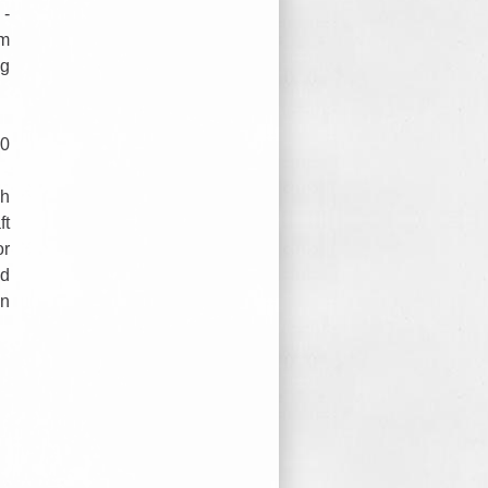
 -
am
ng
00
ch
ft
or
nd
on