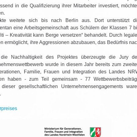
nd in die Qualifizierung ihrer Mitarbeiter investiert, möcht
en.
jekte weitete sich bis nach Berlin aus. Dort unterstützt d
tan eine Arbeitsgemeinschaft aus Schülern der Klassen 7 b
iti – Kreativität kann Berge versetzen“ behandelt. Durch legal
hen ermöglicht, ihre Aggressionen abzubauen, das Bedürfnis na
e Nachhaltigkeit des Projektes überzeugte die Jury d
ehmenswettbewerb wurde in diesem Jahr bereits zum zweit
erationen, Familie, Frauen und Integration des Landes N
men haben - zum Teil gemeinsam - 77 Wettbewerbsbeiträ
 dieser gesellschaftlichen Unternehmensengagements war
.
rpreises