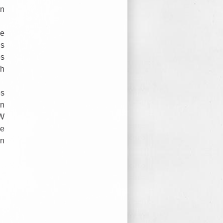
en
ie
is
es
ch
es
en
RW
ge
en