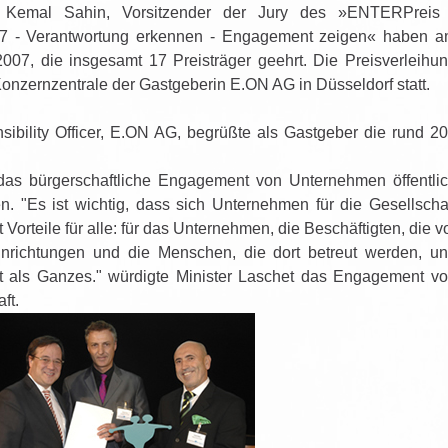
d Kemal Sahin, Vorsitzender der Jury des »ENTERPreis
7 - Verantwortung erkennen - Engagement zeigen« haben 
07, die insgesamt 17 Preisträger geehrt. Die Preisverleihu
Konzernzentrale der Gastgeberin E.ON AG in Düsseldorf statt.
sibility Officer, E.ON AG, begrüßte als Gastgeber die rund 2
 das bürgerschaftliche Engagement von Unternehmen öffentli
 "Es ist wichtig, dass sich Unternehmen für die Gesellscha
 Vorteile für alle: für das Unternehmen, die Beschäftigten, die v
e Einrichtungen und die Menschen, die dort betreut werden, u
aft als Ganzes." würdigte Minister Laschet das Engagement v
ft.