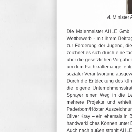
vl.:Ministe
Die Malermeister AHLE GmbH 
Wettbewerb - mit ihrem Beitra
zur Förderung der Jugend, die 
zeichnet es sich durch eine fac
über die gesetzlichen Vorgabe
um dem Fachkräftemangel entg
sozialer Verantwortung ausgewe
Durch die Entdeckung des küns
die eigene Unternehmensstra
Sprayer einen Weg in die Leg
mehrere Projekte und erhiel
Paderborn/Höxter Auszeichnun
Oliver Kray – ein ehemals in Be
handwerkliches Können unter B
Auch nach außen strahlt AHLE 