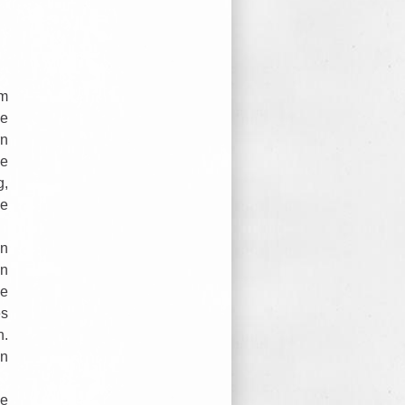
im
se
rn
ie
g,
me
in
en
le
es
n.
in
ge