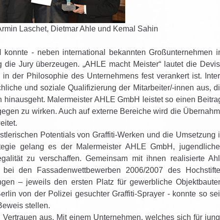
r Armin Laschet, Dietmar Ahle und Kemal Sahin
konnte - neben international bekannten Großunternehmen 
g die Jury überzeugen. „AHLE macht Meister“ lautet die Devi
in der Philosophie des Unternehmens fest verankert ist. Inte
hliche und soziale Qualifizierung der Mitarbeiter/-innen aus, d
n hinausgeht. Malermeister AHLE GmbH leistet so einen Beitra
egen zu wirken. Auch auf externe Bereiche wird die Übernah
itet.
tlerischen Potentials von Graffiti-Werken und die Umsetzung 
tegie gelang es der Malermeister AHLE GmbH, jugendlich
alität zu verschaffen. Gemeinsam mit ihnen realisierte Ah
t bei den Fassadenwettbewerben 2006/2007 des Hochstift
gen – jeweils den ersten Platz für gewerbliche Objektbaute
rlin von der Polizei gesuchter Graffiti-Sprayer - konnte so se
eweis stellen.
Vertrauen aus. Mit einem Unternehmen, welches sich für jun