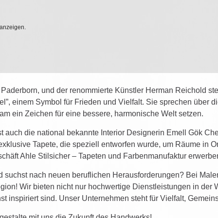
anzeigen.
s Paderborn, und der renommierte Künstler Herman Reichold 
”, einem Symbol für Frieden und Vielfalt. Sie sprechen über 
m ein Zeichen für eine bessere, harmonische Welt setzen.
st auch die national bekannte Interior Designerin Emell Gök Che,
 exklusive Tapete, die speziell entworfen wurde, um Räume in O
schäft Ahle Stilsicher – Tapeten und Farbenmanufaktur erwerbe
nd suchst nach neuen beruflichen Herausforderungen? Bei Maler
egion! Wir bieten nicht nur hochwertige Dienstleistungen in de
st inspiriert sind. Unser Unternehmen steht für Vielfalt, Gemein
estalte mit uns die Zukunft des Handwerks!