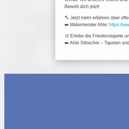
Bewirb dich jetzt!
🔨 Jetzt mehr erfahren über of
➡️ Malermeister Ahle:
https://w
🎨 Erlebe die Friedenstapete u
➡️ Ahle Stilsicher – Tapeten u