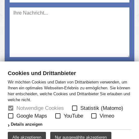
Ich habe die
Datenschutzerklärung
gelesen und
Cookies und Drittanbieter
akzeptiert.
Wir möchten Cookies und Daten von Drittanbietern verwenden, um
Absenden
Ihnen ein optimales Webseiten-Erlebnis zu ermöglichen. Sie können
hier entscheiden, welche Cookies und Drittanbieter Sie erlauben und
welche nicht.
Notwendige Cookies
Statistik (Matomo)
Google Maps
YouTube
Vimeo
HOME
NEWS
ÜBER UNS
JOBS
Details anzeigen
KONTAKT
AGB
DATENSCHUTZ
Alle akzeptieren
Nur ausgewählte akzeptieren