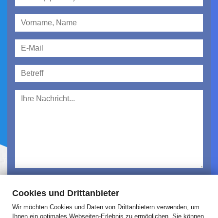
Ich habe die
Datenschutzerklärung
gelesen und
Cookies und Drittanbieter
akzeptiert.
Wir möchten Cookies und Daten von Drittanbietern verwenden, um
Absenden
Ihnen ein optimales Webseiten-Erlebnis zu ermöglichen. Sie können