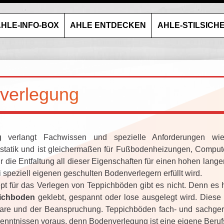
HLE-INFO-BOX
AHLE ENTDECKEN
AHLE-STILSICH
verlegung
g
verlangt Fachwissen und spezielle Anforderungen wie 
tatik und ist gleichermaßen für Fußbodenheizungen, Compute
 die Entfaltung all dieser Eigenschaften für einen hohen lange
ei speziell eigenen geschulten Bodenverlegern erfüllt wird.
zept für das Verlegen von Teppichböden gibt es nicht. Denn e
ichboden
geklebt, gespannt oder lose ausgelegt wird. Diese 
are und der Beanspruchung. Teppichböden fach- und sachgere
enntnissen voraus, denn Bodenverlegung ist eine eigene Beruf