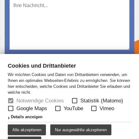
Ich habe die
Datenschutzerklärung
gelesen und
Cookies und Drittanbieter
akzeptiert.
Wir möchten Cookies und Daten von Drittanbietern verwenden, um
Absenden
Ihnen ein optimales Webseiten-Erlebnis zu ermöglichen. Sie können
hier entscheiden, welche Cookies und Drittanbieter Sie erlauben und
welche nicht.
Notwendige Cookies
Statistik (Matomo)
Google Maps
YouTube
Vimeo
HOME
NEWS
ÜBER UNS
JOBS
Details anzeigen
KONTAKT
AGB
DATENSCHUTZ
Alle akzeptieren
Nur ausgewählte akzeptieren
DISCLAIMER
IMPRESSUM