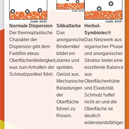
Normale Dispersion
Silikatfarbe
Herbol-
Der thermoplastische
Das
Symbiotec®
Charakter der
anorganische
Das Netzwerk aus
Dispersion gibt dem
Bindemittel
organischer Phase
Farbfilm etwas
bildet ein
und anorganischer
Oberflächenklebrigkeit,
starres und
Struktur bietet eine
was zum Anhaften der
sprödes
exzellente Balance
Schmutzpartikel führt.
Gerüst aus.
aus
Mechanische
Oberflächenhärte
Belastungen
und Elastizität.
der
Schmutz haftet
Oberfläche
nicht an und die
führen zu
Oberfläche ist
Rissen.
deutlich
widerstandsfähiger.