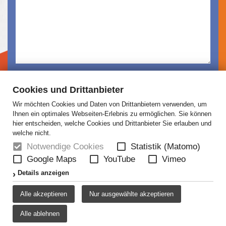
Ich habe die
Datenschutzerklärung
gelesen und
Cookies und Drittanbieter
akzeptiert.
Wir möchten Cookies und Daten von Drittanbietern verwenden, um
Absenden
Ihnen ein optimales Webseiten-Erlebnis zu ermöglichen. Sie können
hier entscheiden, welche Cookies und Drittanbieter Sie erlauben und
welche nicht.
Notwendige Cookies
Statistik (Matomo)
Google Maps
YouTube
Vimeo
HOME
NEWS
ÜBER UNS
JOBS
Details anzeigen
KONTAKT
AGB
DATENSCHUTZ
Alle akzeptieren
Nur ausgewählte akzeptieren
DISCLAIMER
IMPRESSUM
Alle ablehnen
COOKIE-EINSTELLUNGEN