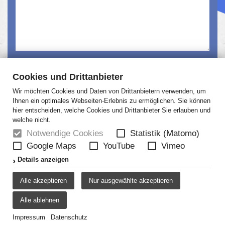
Ich habe die
Datenschutzerklärung
gelesen und
Cookies und Drittanbieter
akzeptiert.
Wir möchten Cookies und Daten von Drittanbietern verwenden, um
Absenden
Ihnen ein optimales Webseiten-Erlebnis zu ermöglichen. Sie können
hier entscheiden, welche Cookies und Drittanbieter Sie erlauben und
welche nicht.
Notwendige Cookies
Statistik (Matomo)
Google Maps
YouTube
Vimeo
HOME
NEWS
ÜBER UNS
JOBS
Details anzeigen
KONTAKT
AGB
DATENSCHUTZ
Alle akzeptieren
Nur ausgewählte akzeptieren
DISCLAIMER
IMPRESSUM
Alle ablehnen
COOKIE-EINSTELLUNGEN
Impressum
Datenschutz