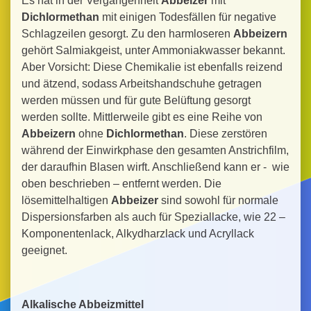
Es hat in der Vergangenheit
Abbeizer
mit
Dichlormethan
mit einigen Todesfällen für negative
Schlagzeilen gesorgt. Zu den harmloseren
Abbeizern
gehört Salmiakgeist, unter Ammoniakwasser bekannt.
Aber Vorsicht: Diese Chemikalie ist ebenfalls reizend
und ätzend, sodass Arbeitshandschuhe getragen
werden müssen und für gute Belüftung gesorgt
werden sollte. Mittlerweile gibt es eine Reihe von
Abbeizern
ohne
Dichlormethan
. Diese zerstören
während der Einwirkphase den gesamten Anstrichfilm,
der daraufhin Blasen wirft. Anschließend kann er - wie
oben beschrieben – entfernt werden. Die
lösemittelhaltigen
Abbeizer
sind sowohl für normale
Dispersionsfarben als auch für Speziallacke, wie 22 –
Komponentenlack, Alkydharzlack und Acryllack
geeignet.
Alkalische Abbeizmittel